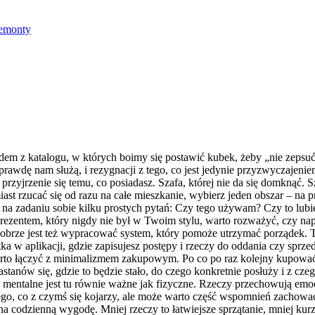
emonty
dem z katalogu, w których boimy się postawić kubek, żeby „nie zepsuć
 naprawdę nam służą, i rezygnacji z tego, co jest jedynie przyzwyczaj
rzyjrzenie się temu, co posiadasz. Szafa, której nie da się domknąć. S
iast rzucać się od razu na całe mieszkanie, wybierz jeden obszar – na 
na zadaniu sobie kilku prostych pytań: Czy tego używam? Czy to lubię? 
rezentem, który nigdy nie był w Twoim stylu, warto rozważyć, czy nap
Dobrze jest też wypracować system, który pomoże utrzymać porządek. T
ka w aplikacji, gdzie zapisujesz postępy i rzeczy do oddania czy sprze
rto łączyć z minimalizmem zakupowym. Po co po raz kolejny kupować t
anów się, gdzie to będzie stało, do czego konkretnie posłuży i z cze
entalne jest tu równie ważne jak fizyczne. Rzeczy przechowują emocj
go, co z czymś się kojarzy, ale może warto część wspomnień zachować w
codzienną wygodę. Mniej rzeczy to łatwiejsze sprzątanie, mniej kurzu,