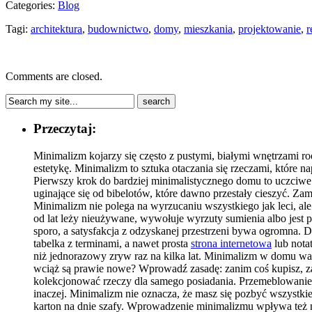
Categories:
Blog
Tagi:
architektura
,
budownictwo
,
domy
,
mieszkania
,
projektowanie
,
r
Comments are closed.
Przeczytaj:
Minimalizm kojarzy się często z pustymi, białymi wnętrzami ro
estetykę. Minimalizm to sztuka otaczania się rzeczami, które
Pierwszy krok do bardziej minimalistycznego domu to uczciwe p
uginające się od bibelotów, które dawno przestały cieszyć. Zam
Minimalizm nie polega na wyrzucaniu wszystkiego jak leci, ale 
od lat leży nieużywane, wywołuje wyrzuty sumienia albo jest p
sporo, a satysfakcja z odzyskanej przestrzeni bywa ogromna. 
tabelka z terminami, a nawet prosta
strona internetowa
lub notat
niż jednorazowy zryw raz na kilka lat. Minimalizm w domu wa
wciąż są prawie nowe? Wprowadź zasadę: zanim coś kupisz, zast
kolekcjonować rzeczy dla samego posiadania. Przemeblowanie m
inaczej. Minimalizm nie oznacza, że masz się pozbyć wszystkie
karton na dnie szafy. Wprowadzenie minimalizmu wpływa też na 