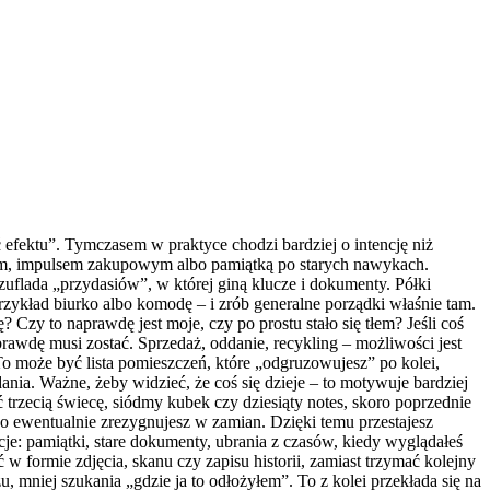
 efektu”. Tymczasem w praktyce chodzi bardziej o intencję niż
eniem, impulsem zakupowym albo pamiątką po starych nawykach.
zuflada „przydasiów”, w której giną klucze i dokumenty. Półki
przykład biurko albo komodę – i zrób generalne porządki właśnie tam.
Czy to naprawdę jest moje, czy po prostu stało się tłem? Jeśli coś
rawdę musi zostać. Sprzedaż, oddanie, recykling – możliwości jest
o może być lista pomieszczeń, które „odgruzowujesz” po kolei,
dania. Ważne, żeby widzieć, że coś się dzieje – to motywuje bardziej
rzecią świecę, siódmy kubek czy dziesiąty notes, skoro poprzednie
go ewentualnie zrezygnujesz w zamian. Dzięki temu przestajesz
e: pamiątki, stare dokumenty, ubrania z czasów, kiedy wyglądałeś
 formie zdjęcia, skanu czy zapisu historii, zamiast trzymać kolejny
 mniej szukania „gdzie ja to odłożyłem”. To z kolei przekłada się na