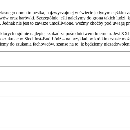
asnego domu to pestka, najzwyczajniej w świecie jedynym ciężkim zad
w oraz harówki. Szczególnie jeśli należymy do grona takich ludzi, k
ednak nie jest to zawsze umożliwione, weźmy choćby pod uwagę przy
 których ogólnie najlepiej szukać za pośrednictwem Internetu. Jest XXI
 iż poszukując w Sieci Inst-Bud Łódź – na przykład, w krótkim czasie m
iemy do szukania fachowców, szanse na to, iż będziemy niezadowoleni