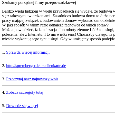
Szukamy porządnej firmy przeprowadzkowej
Bardzo wielu ludziom w wielu przypadkach się wydaje, że budowa wł
się z takowymi twierdzeniami. Zasadniczo budowa domu to dużo nerwó
pracy mającej związek z budowaniem domów wykonać samodzielnie. J
W jaki sposób w takim razie odnaleźć fachowca od takich spraw?
Można powiedzieć, iż kanalizacja albo roboty ziemne Łódź to usługi,
polecenia, ale z Internetu. I to ma wielki sens! Chociażby dlatego,
mieście wykonują tego typu usługi. Gdy w umiejętny sposób podejdz
1.
Sprawdź więcej informacji
2.
http://spremberger-lehrstellenkarte.de
3.
Przeczytaj nasz najnowszy wpis
4.
Zobacz szczegóły tutaj
5.
Dowiedz się więcej